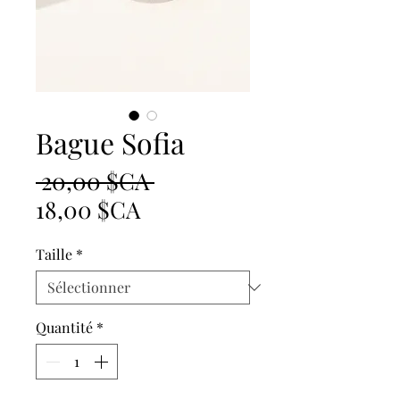
Bague Sofia
Prix
 20,00 $CA 
Prix
original
18,00 $CA
promotionnel
Taille
*
Quantité
*