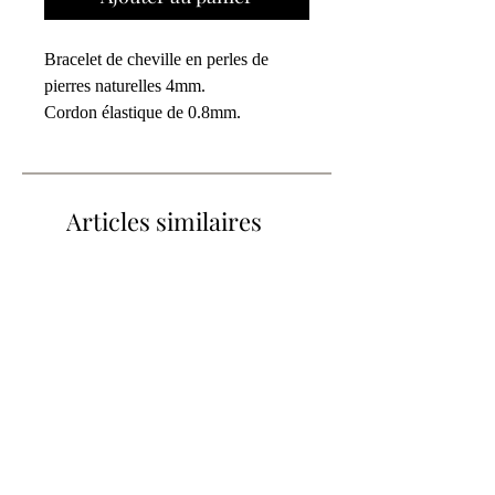
Bracelet de cheville en perles de
pierres naturelles 4mm.
Cordon élastique de 0.8mm.
Or: Laiton plaqué or
Gris/Rose: Jaspe de zèbre roses
Blanc: Howlite
Articles similaires
Noir/Gris: Obsidienne
Grandeur
S/M : 9 pouces
M/L : 10 pouces